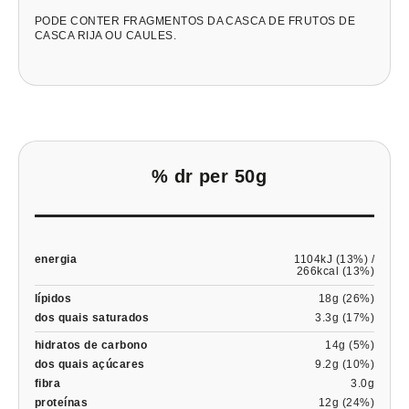
PODE CONTER FRAGMENTOS DA CASCA DE FRUTOS DE
CASCA RIJA OU CAULES.
% dr per 50g
energia
1104kJ (13%) /
266kcal (13%)
lípidos
18g (26%)
dos quais saturados
3.3g (17%)
hidratos de carbono
14g (5%)
dos quais açúcares
9.2g (10%)
fibra
3.0g
proteínas
12g (24%)