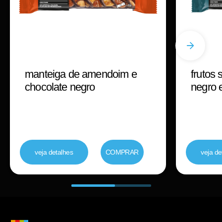
manteiga de amendoim e
frutos
chocolate negro
negro 
veja detalhes
COMPRAR
veja de