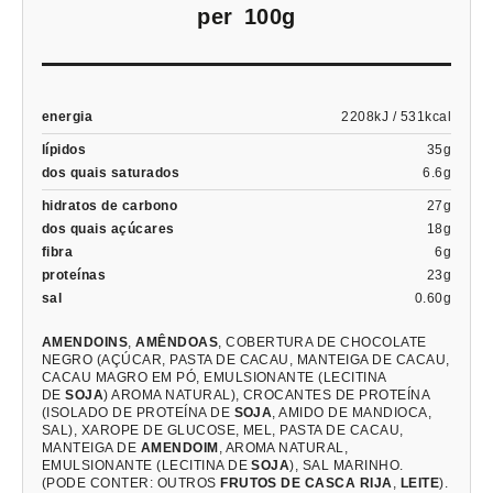
per
100g
energia
2208kJ / 531kcal
lípidos
35g
dos quais saturados
6.6g
hidratos de carbono
27g
dos quais açúcares
18g
fibra
6g
proteínas
23g
sal
0.60g
AMENDOINS
,
AMÊNDOAS
, COBERTURA DE CHOCOLATE
NEGRO (AÇÚCAR, PASTA DE CACAU, MANTEIGA DE CACAU,
CACAU MAGRO EM PÓ, EMULSIONANTE (LECITINA
DE
SOJA
) AROMA NATURAL), CROCANTES DE PROTEÍNA
(ISOLADO DE PROTEÍNA DE
SOJA
, AMIDO DE MANDIOCA,
SAL), XAROPE DE GLUCOSE, MEL, PASTA DE CACAU,
MANTEIGA DE
AMENDOIM
, AROMA NATURAL,
EMULSIONANTE (LECITINA DE
SOJA
), SAL MARINHO.
(PODE CONTER: OUTROS
FRUTOS DE CASCA RIJA
,
LEITE
).